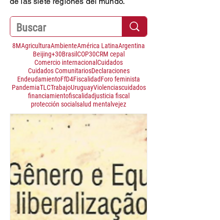
de las siete regiones del mundo.
8M
Agricultura
Ambiente
América Latina
Argentina
Beijing+30
Brasil
COP30
CRM cepal
Comercio internacional
Cuidados
Cuidados Comunitarios
Declaraciones
Endeudamiento
FfD4
Fiscalidad
Foro feminista
Pandemia
TLC
Trabajo
Uruguay
Violencias
cuidados
financiamiento
fiscalidad
justicia fiscal
protección social
salud mental
vejez