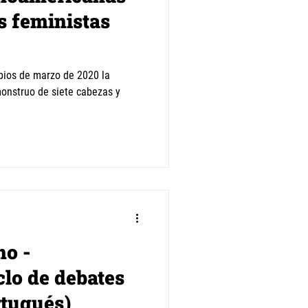
s feministas
pios de marzo de 2020 la
onstruo de siete cabezas y
no -
clo de debates
rtugués)