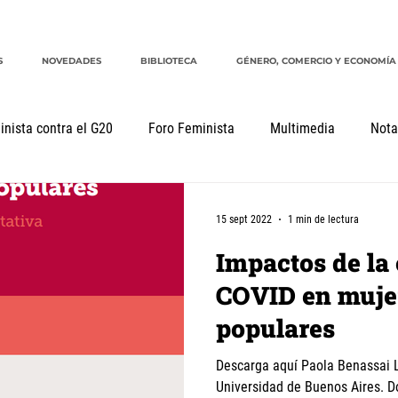
S
NOVEDADES
BIBLIOTECA
GÉNERO, COMERCIO Y ECONOMÍA
inista contra el G20
Foro Feminista
Multimedia
Nota
mentos
Declaraciones
Género, comercio y economía
15 sept 2022
1 min de lectura
Impactos de la 
COVID en mujer
populares
Descarga aquí Paola Benassai L
Universidad de Buenos Aires. D