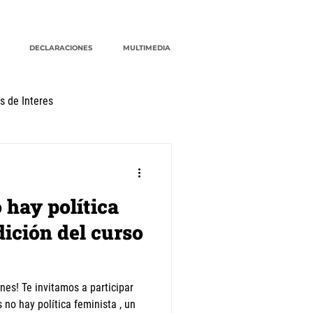
DECLARACIONES
MULTIMEDIA
s de Interes
G20
CRM
cuidados
 hay política
dición del curso
ones! Te invitamos a participar
s no hay política feminista , un