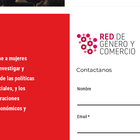
ne a mujeres
nvestigar y
Contactanos
de las políticas
ales, y los
Nombre
oraciones
económicos y
Email