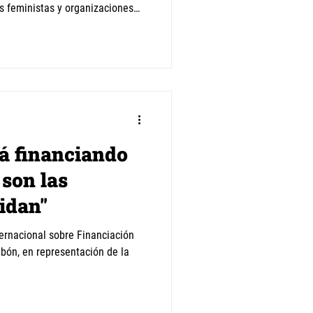
tas feministas y organizaciones
o largo de seis semanas
a comprender la política fiscal
 y fortalecer la incidencia por
 de género. La cursada será del
No se requier
tá financiando
 son las
idan"
ternacional sobre Financiación
Obón, en representación de la