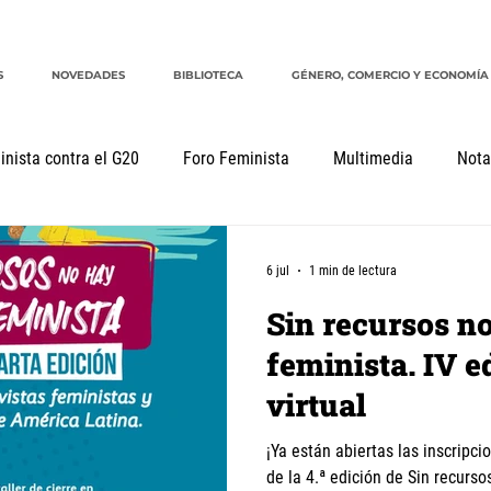
S
NOVEDADES
BIBLIOTECA
GÉNERO, COMERCIO Y ECONOMÍA
inista contra el G20
Foro Feminista
Multimedia
Nota
mentos
Declaraciones
Género, comercio y economía
6 jul
1 min de lectura
Sin recursos no
feminista. IV e
virtual
¡Ya están abiertas las inscripci
de la 4.ª edición de Sin recurso