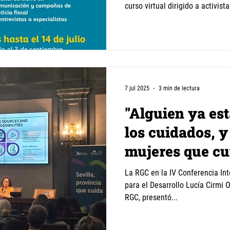
curso virtual dirigido a activis
sociales de América Latina. A l
compartiremos herramientas par
desde una perspectiva feminista
una mayor justicia económica y
23 de julio al 3 de septiembre. 
7 jul 2025
3 min de lectura
"Alguien ya es
los cuidados, y
mujeres que cu
La RGC en la IV Conferencia In
para el Desarrollo Lucía Cirmi 
RGC, presentó...