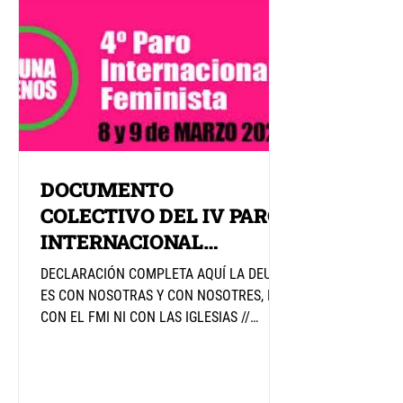
DOCUMENTO
COLECTIVO DEL IV PARO
INTERNACIONAL
FEMINISTA 8-9M 2020
DECLARACIÓN COMPLETA AQUÍ LA DEUDA
ES CON NOSOTRAS Y CON NOSOTRES, NI
CON EL FMI NI CON LAS IGLESIAS //
APROBACIÓN DEL PROYECTO DE LA...