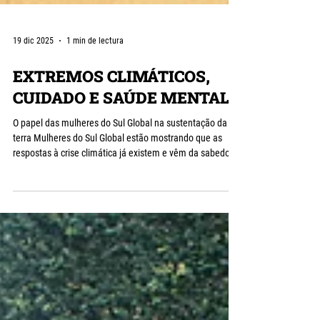
19 dic 2025
1 min de lectura
EXTREMOS CLIMÁTICOS,
CUIDADO E SAÚDE MENTAL
O papel das mulheres do Sul Global na sustentação da
terra Mulheres do Sul Global estão mostrando que as
respostas à crise climática já existem e vêm da sabedoria
ancestral e da força coletiva. A publicação “Extremos
Climáticos e Cuidado: O papel das Mulheres do Sul
Global” reúne 23 autoras em reflexões sobre justiça
climática, saúde mental, agroecologia e o papel central
das mulheres na construção de futuros sustentáveis.
EXTREMOS CLIMÁTICOS, CUIDADOS Y SALUD MENTAL. El
pape