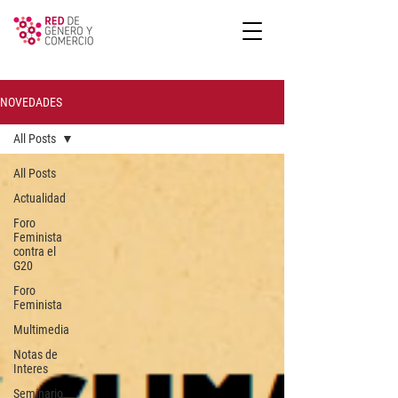
NOVEDADES
All Posts
All Posts
Actualidad
Foro
Feminista
contra el
G20
Foro
Feminista
Multimedia
Notas de
Interes
Seminario