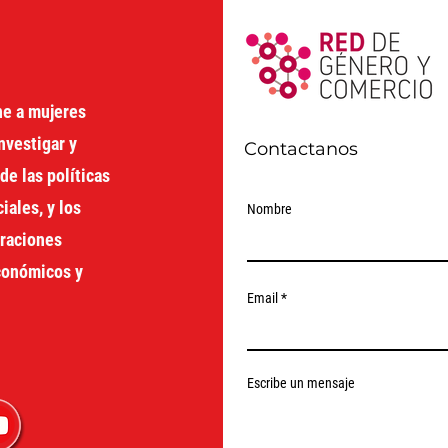
ne a mujeres
nvestigar y
Contactanos
de las políticas
ales, y los
Nombre
oraciones
económicos y
Email
Escribe un mensaje