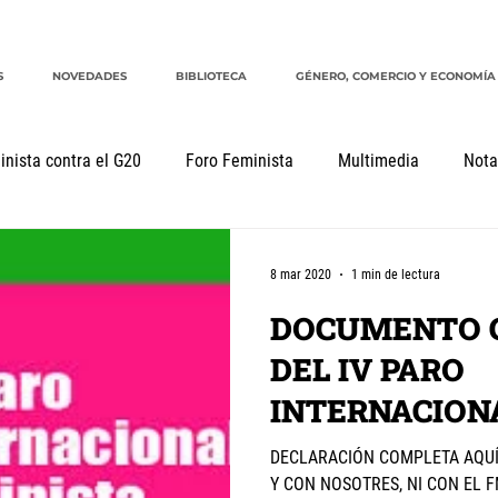
S
NOVEDADES
BIBLIOTECA
GÉNERO, COMERCIO Y ECONOMÍA
inista contra el G20
Foro Feminista
Multimedia
Nota
mentos
Declaraciones
Género, comercio y economía
8 mar 2020
1 min de lectura
DOCUMENTO 
DEL IV PARO
INTERNACION
8-9M 2020
DECLARACIÓN COMPLETA AQUÍ
Y CON NOSOTRES, NI CON EL FM