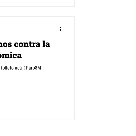
os contra la
ómica
 folleto acá #Paro8M