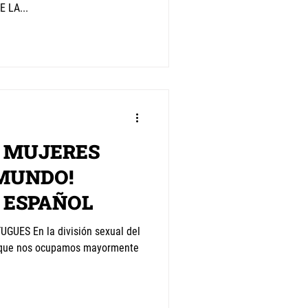
 LA...
S MUJERES
MUNDO!
 ESPAÑOL
UES En la división sexual del
s que nos ocupamos mayormente