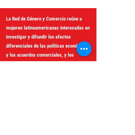
género. La cursada será del 23
de julio al 3 de septiembre. No
se requieren conocimientos...
La Red de Género y Comercio reúne a
mujeres latinoamericanas interesadas en
investigar y difundir los efectos
diferenciales de las políticas económicas
y los acuerdos comerciales, y los
intereses que motorizan las
corporaciones transnacionales y otros
actores económicos y sociales en la
región.