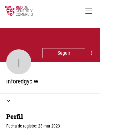
Más acciones
Seguir
inforedgyc
Administrador
inforedgyc
Perfil
Fecha de registro: 23 mar 2023