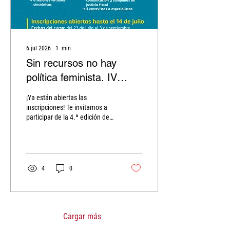
6 jul 2026
∙
1
min
Sin recursos no hay
política feminista. IV
edición del curso virtual
¡Ya están abiertas las
inscripciones! Te invitamos a
participar de la 4.ª edición de
Sin recursos no hay política
feminista , un curso virtual
dirigido a activistas feministas
y organizaciones sociales de
América Latina. A lo largo de
4
0
seis semanas compartiremos
herramientas para comprender
la política fiscal desde una
perspectiva feminista y
fortalecer la incidencia por una
Cargar más
mayor justicia económica y de