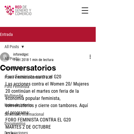
Entrada
All Posts
inforedgyc
All Posts
1 oct 2018
1 min de lectura
Conversatorios
Actualidad
Foro Feminista contra el G20
Foro Feminista contra el G20
Las acciones contra el Women 20/ Mujeres 
Foro Feminista
20 continúan el martes con feria de la 
Multimedia
economía popular feminista, 
Notas de Interes
conversatorios y cierre con tambores. Aquí 
el programa: 
Seminario Internacional
FORO FEMINISTA CONTRA EL G20
Documentos
MARTES 2 DE OCTUBRE 
Declaraciones