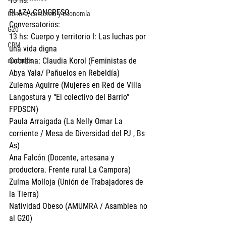
13 hs. 
PLAZA CONGRESO
Género, comercio y economía
Conversatorios:
G20
13 hs: Cuerpo y territorio I: Las luchas por 
CRM
una vida digna
Coordina: Claudia Korol (Feministas de 
cuidados
Abya Yala/ Pañuelos en Rebeldía)
Zulema Aguirre (Mujeres en Red de Villa 
Langostura y “El colectivo del Barrio” 
FPDSCN)
Paula Arraigada (La Nelly Omar La 
corriente / Mesa de Diversidad del PJ , Bs 
As)
Ana Falcón (Docente, artesana y 
productora. Frente rural La Campora)
Zulma Molloja (Unión de Trabajadores de 
la Tierra)
Natividad Obeso (AMUMRA / Asamblea no 
al G20)