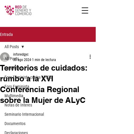
Entrada
All Posts
inforedgyc
All Posts
30 ago 2024
1 min de lectura
Territorios de cuidados:
Actualidad
rumbo a la XVI
Foro Feminista contra el G20
Foro Feminista
Conferencia Regional
Multimedia
sobre la Mujer de ALyC
Notas de Interes
Seminario Internacional
Documentos
Declaraciones