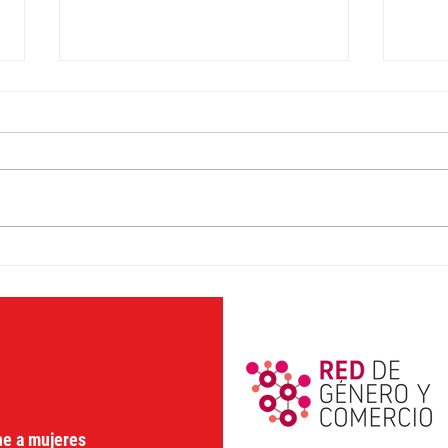
Poniendo estaba la casta:
Con 
El G20 impulsa un
desi
impuesto a los superricos
fisc
Mile
ne a mujeres