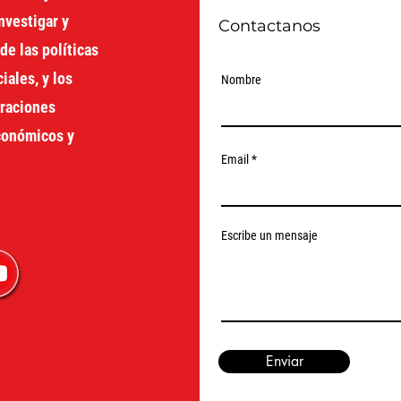
nvestigar y
Contactanos
de las políticas
ales, y los
Nombre
oraciones
económicos y
Email
Escribe un mensaje
Enviar