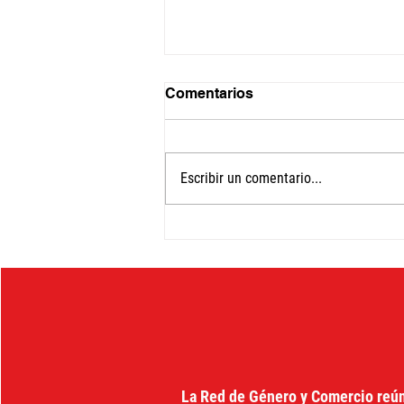
Comentarios
Escribir un comentario...
La noche en que Brasil le
dijo que no a Trump (y
cambió el internet para
siempre)
La Red de Género y Comercio reú