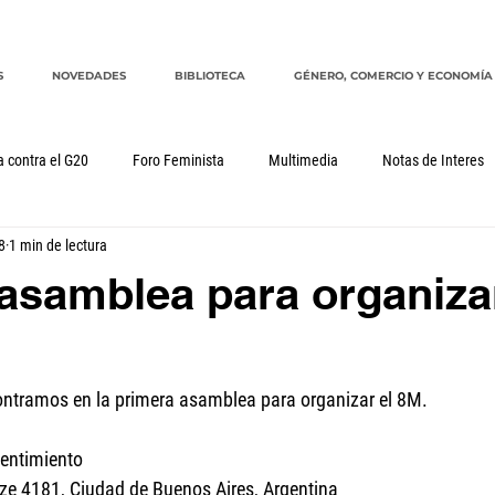
S
NOVEDADES
BIBLIOTECA
GÉNERO, COMERCIO Y ECONOMÍA
a contra el G20
Foro Feminista
Multimedia
Notas de Interes
8
1 min de lectura
Género, comercio y economía
G20
CRM
cuidados
asamblea para organiza
contramos en la primera asamblea para organizar el 8M.
entimiento
ze 4181, Ciudad de Buenos Aires, Argentina