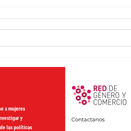
Unlocking the Development
The 
Box
Deve
the 
gend
ne a mujeres
nvestigar y
Contactanos
de las políticas