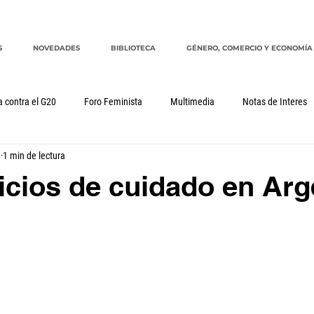
S
NOVEDADES
BIBLIOTECA
GÉNERO, COMERCIO Y ECONOMÍA
a contra el G20
Foro Feminista
Multimedia
Notas de Interes
0
1 min de lectura
Género, comercio y economía
G20
CRM
cuidados
icios de cuidado en Arg