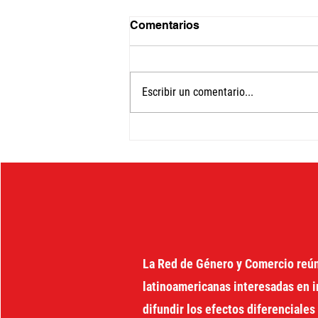
Comentarios
Escribir un comentario...
Comércio, Gênero e
Equidade: impacto da
liberazaçao comercial
sobre a vida das mulheres
no Brasil
La Red de Género y Comercio reú
latinoamericanas interesadas en i
difundir los efectos diferenciales 