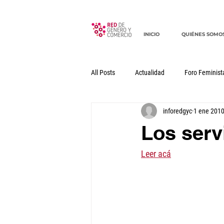
INICIO
QUIÉNES SOMO
All Posts
Actualidad
Foro Feminist
inforedgyc
1 ene 201
Documentos
Declaraciones
Los serv
Leer acá