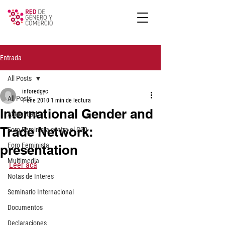
Entrada
All Posts
inforedgyc
All Posts
1 ene 2010
1 min de lectura
International Gender and
Actualidad
Trade Network:
Foro Feminista contra el G20
Foro Feminista
presentation
Multimedia
Leer acá
Notas de Interes
Seminario Internacional
Documentos
Declaraciones