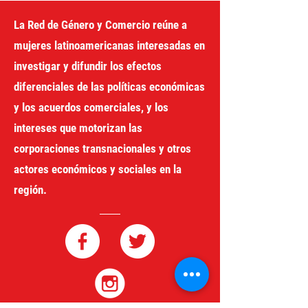
La Red de Género y Comercio reúne a
mujeres latinoamericanas interesadas en
investigar y difundir los efectos
diferenciales de las políticas económicas
y los acuerdos comerciales, y los
intereses que motorizan las
corporaciones transnacionales y otros
actores económicos y sociales en la
región.