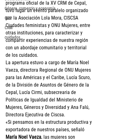
programa oficial de la XV CRM de Cepal, 
Género, comercio y economía
tuvo lugar un evento paralelo organizado 
por la Asociación Lola Mora, CISCSA 
G20
Ciudades feministas y ONU Mujeres, entre 
CRM
otras instituciones, para caracterizar y 
cuidados
compartir experiencias de nuestra región 
con un abordaje comunitario y territorial 
de los cuidados.
La apertura estuvo a cargo de María Noel 
Vaeza, directora Regional de ONU Mujeres 
para las Américas y el Caribe, Lucía Scuro, 
de la División de Asuntos de Género de la 
Cepal, Lucía Cirmi, subsecrearia de 
Políticas de Igualdad del Ministerio de 
Mujeres, Géneros y Diversidad y Ana Falú, 
Directora Ejecutiva de Ciscsa.
«Si pensamos en la estructura productiva y 
exportadora de nuestros países, señaló 
María Noel Vaeza
, las mujeres son 