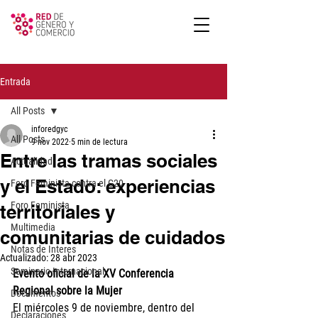
Entrada
All Posts
inforedgyc
All Posts
9 nov 2022
5 min de lectura
Entre las tramas sociales
Actualidad
y el Estado: experiencias
Foro Feminista contra el G20
Foro Feminista
territoriales y
Multimedia
comunitarias de cuidados
Notas de Interes
Actualizado:
28 abr 2023
Seminario Internacional
Evento oficial de la XV Conferencia 
Regional sobre la Mujer
Documentos
El miércoles 9 de noviembre, dentro del 
Declaraciones