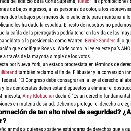
rada del edificio de la Corte Suprema, 
tuiteó
: “las prohibiciones 
nas de bajos ingresos, a las personas de color, a los sobrevivie
ienen dos trabajos por menos de lo suficiente para mantener a lo
blicano les ha dado la espalda. El resto de nosotros no podemos
e la caída de la prerrogativa podría tener en la vida de las may
ecandidato a la presidencia como Warren, 
Bernie Sanders
 dijo q
lación que codifique Roe vs. Wade como la ley en este país AH
 a través de la mayoría simple de los votos.
ecta por Nueva York, un estado progresista en términos de dere
illibrand
 también reclamó el fin del Filibuster y la conversión in
 federal. “El Congreso debe consagrar en la ley el derecho al abo
a y los demócratas deben estar dispuestos a eliminar el obstruc
Minnesota, 
Amy Klobuchar
 declaró “Es un derecho fundamental 
iones en materia de salud. Debemos proteger el derecho a elegi
formación de tan alto nivel de seguridad? ¿A
ar?
neficiar más a quienes sostiene estándares de derechos que a qu