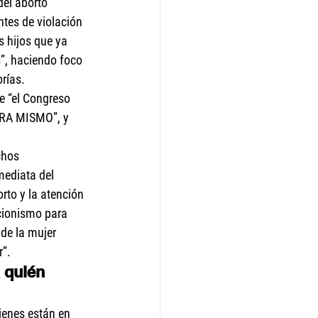
del aborto 
ntes de violación 
s hijos que ya 
”, haciendo foco 
orías.
ue “el Congreso 
ORA MISMO”, y 
chos 
mediata del 
rto y la atención 
cionismo para 
de la mujer 
r”.
 quién 
ienes están en 