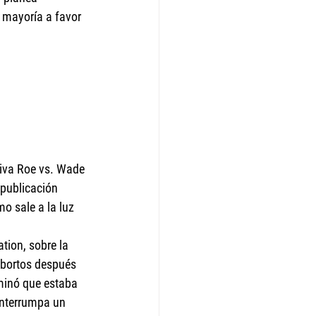
 mayoría a favor 
tiva Roe vs. Wade 
 publicación 
o sale a la luz 
ion, sobre la 
abortos después 
aminó que estaba 
interrumpa un 