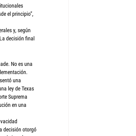
itucionales 
e el principio”, 
rales y, según 
La decisión final 
Wade. No es una 
plementación.
sentó una 
una ley de Texas 
Corte Suprema 
ución en una 
ivacidad 
a decisión otorgó 