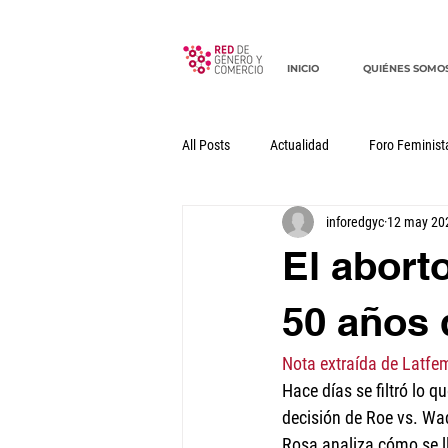
INICIO
QUIÉNES SOMO
All Posts
Actualidad
Foro Feminist
inforedgyc
12 may 20
Documentos
Declaraciones
El abort
50 años 
Nota extraída de Latfe
Hace días se filtró lo q
decisión de Roe vs. Wad
Rosa analiza cómo se ll