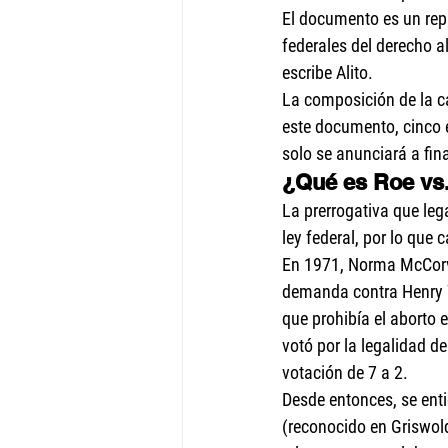
El documento es un repu
federales del derecho a
escribe Alito.
La composición de la cá
este documento, cinco es
solo se anunciará a fina
¿Qué es Roe vs
La prerrogativa que le
ley federal, por lo qu
En 1971, Norma McCorv
demanda contra Henry Wa
que prohibía el aborto 
votó por la legalidad d
votación de 7 a 2.
Desde entonces, se enti
(reconocido en Griswol