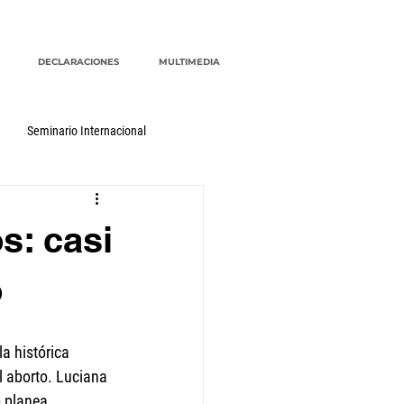
DECLARACIONES
MULTIMEDIA
Seminario Internacional
s: casi
o
a histórica 
l aborto. Luciana 
o planea 