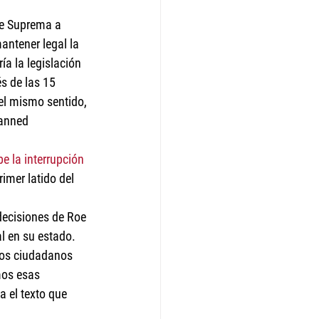
te Suprema a 
antener legal la 
a la legislación 
s de las 15 
el mismo sentido, 
lanned 
e la interrupción 
imer latido del 
 decisiones de Roe 
l en su estado. 
los ciudadanos 
mos esas 
 el texto que 