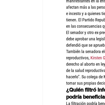
manifestantes en la ent
afectan más a las perso
e incesto y a quienes t
tienen. El Partido Repu
en las consecuencias qu
El senador y otro ex-pr
debe aprobar una legis
defendió que se apruebe
También la senadora el
reproductivos, 
Kirsten G
derecho al aborto en ley
de la salud reproductiv
hacerlo”. Su colega de 
tomar sus propias decis
¿Quién filtró in
podría benefici
La filtración podría be