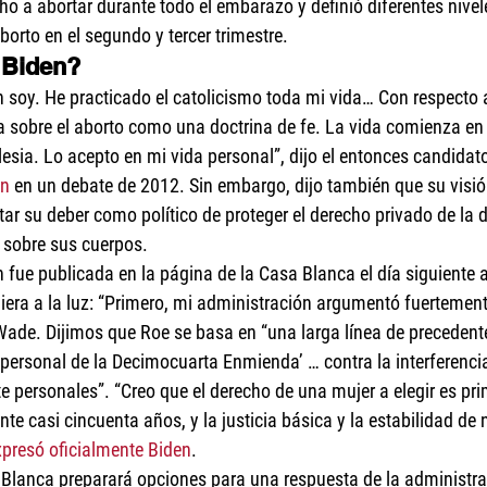
ho a abortar durante todo el embarazo y definió diferentes nivele
aborto en el segundo y tercer trimestre.
 Biden?
én soy. He practicado el catolicismo toda mi vida… Con respecto 
ia sobre el aborto como una doctrina de fe. La vida comienza en
Iglesia. Lo acepto en mi vida personal”, dijo el entonces candidato
en
 en un debate de 2012. Sin embargo, dijo también que su visió
tar su deber como político de proteger el derecho privado de la d
 sobre sus cuerpos. 
 fue publicada en la página de la Casa Blanca el día siguiente a
iera a la luz: “Primero, mi administración argumentó fuertement
Wade. Dijimos que Roe se basa en “una larga línea de precedent
d personal de la Decimocuarta Enmienda’ … contra la interferenci
 personales”. “Creo que el derecho de una mujer a elegir es pri
ante casi cincuenta años, y la justicia básica y la estabilidad de 
xpresó oficialmente Biden
. 
Blanca preparará opciones para una respuesta de la administrac