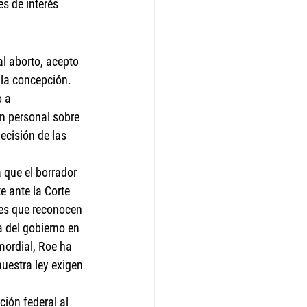
s de interés 
al aborto, acepto 
 la concepción. 
 a 
n personal sobre 
ecisión de las 
 que el borrador 
e ante la Corte 
es que reconocen 
a del gobierno en 
mordial, Roe ha 
nuestra ley exigen 
ión federal al 