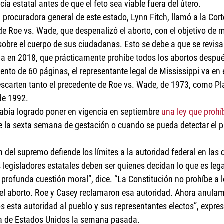
ia estatal antes de que el feto sea viable fuera del útero.
la procuradora general de este estado, Lynn Fitch, llamó a la Cor
 de Roe vs. Wade, que despenalizó el aborto, con el objetivo de m
sobre el cuerpo de sus ciudadanas. Esto se debe a que se revisarí
da en 2018, que prácticamente prohíbe todos los abortos despué
to de 60 páginas, el representante legal de Mississippi va en 
descarten tanto el precedente de Roe vs. Wade, de 1973, como P
de 1992.
abía logrado poner en vigencia en septiembre 
una ley que prohíb
de la sexta semana de gestación o cuando se pueda detectar el pr
n del supremo defiende los límites a la autoridad federal en las
s legisladores estatales deben ser quienes decidan lo que es lega
 profunda cuestión moral”, dice. “La Constitución no prohíbe a 
 el aborto. Roe y Casey reclamaron esa autoridad. Ahora anula
 esta autoridad al pueblo y sus representantes electos”, expresa
ca de Estados Unidos la semana pasada. 