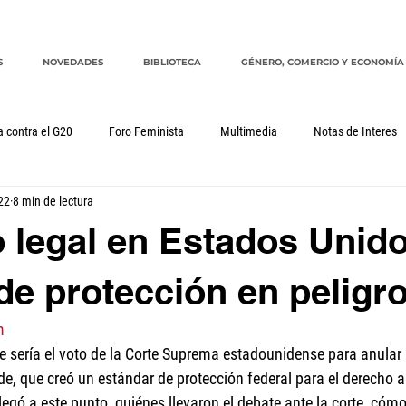
S
NOVEDADES
BIBLIOTECA
GÉNERO, COMERCIO Y ECONOMÍA
a contra el G20
Foro Feminista
Multimedia
Notas de Interes
22
8 min de lectura
Género, comercio y economía
G20
CRM
cuidados
o legal en Estados Unido
de protección en peligr
m
ue sería el voto de la Corte Suprema estadounidense para anular l
e, que creó un estándar de protección federal para el derecho a
egó a este punto, quiénes llevaron el debate ante la corte, cóm