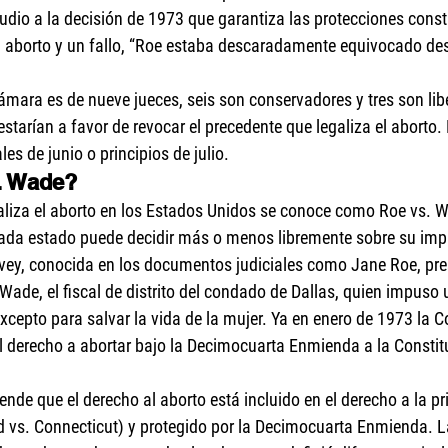
dio a la decisión de 1973 que garantiza las protecciones const
l aborto y un fallo, “Roe estaba descaradamente equivocado desd
mara es de nueve jueces, seis son conservadores y tres son libe
tarían a favor de revocar el precedente que legaliza el aborto. 
les de junio o principios de julio.
. Wade?
galiza el aborto en los Estados Unidos se conoce como Roe vs. 
e cada estado puede decidir más o menos libremente sobre su im
ey, conocida en los documentos judiciales como Jane Roe, pre
de, el fiscal de distrito del condado de Dallas, quien impuso 
excepto para salvar la vida de la mujer. Ya en enero de 1973 la 
el derecho a abortar bajo la Decimocuarta Enmienda a la Constit
ende que el derecho al aborto está incluido en el derecho a la pr
d vs. Connecticut) y protegido por la Decimocuarta Enmienda. L