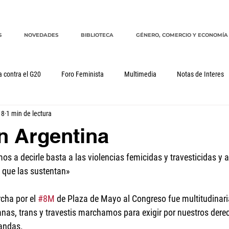
S
NOVEDADES
BIBLIOTECA
GÉNERO, COMERCIO Y ECONOMÍA
a contra el G20
Foro Feminista
Multimedia
Notas de Interes
18
1 min de lectura
Género, comercio y economía
G20
CRM
cuidados
n Argentina
 a decirle basta a las violencias femicidas y travesticidas y a 
 que las sustentan»
cha por el 
#8M
 de Plaza de Mayo al Congreso fue multitudinari
anas, trans y travestis marchamos para exigir por nuestros derec
mandas.