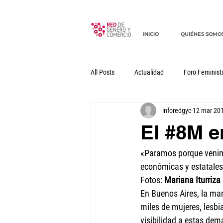
INICIO
QUIÉNES SOMO
All Posts
Actualidad
Foro Feminist
inforedgyc
12 mar 20
Documentos
Declaraciones
El #8M e
«Paramos porque venimos
económicas y estatales
Fotos: 
Mariana Iturriza
En Buenos Aires, la mar
miles de mujeres, lesbi
visibilidad a estas de