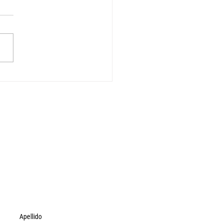
lando los vínculos
e deudas, cuidados y
ribución de la riqueza
Apellido