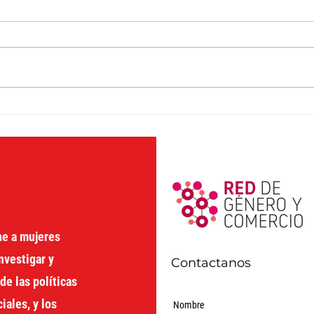
Sin recursos no hay política
Deve
feminista. IV edición del
entr
curso virtual
dist
ne a mujeres
nvestigar y
Contactanos
de las políticas
ales, y los
Nombre