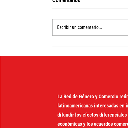
Comentarios
Escribir un comentario...
Economía feminista y
cambio transformador: 34ª
Conferencia de la IAFFE en
Cali
La Red de Género y Comercio reú
latinoamericanas interesadas en i
difundir los efectos diferenciales 
económicas y los acuerdos comerci