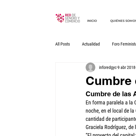
INICIO
QUIÉNES SOMO
All Posts
Actualidad
Foro Feminist
inforedgyc
9 abr 2018
Documentos
Declaraciones
Cumbre d
Cumbre de las A
En forma paralela a la
noche, en el local de l
cantidad de participant
Graciela Rodríguez, de 
“El proyecto del capita