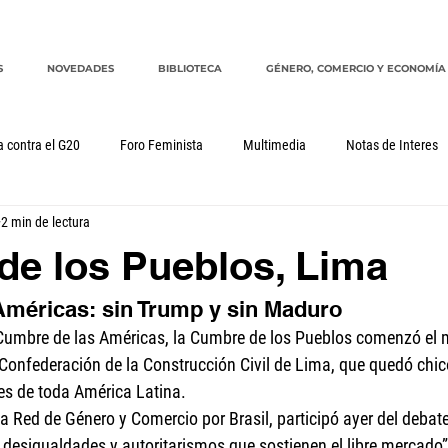
S
NOVEDADES
BIBLIOTECA
GÉNERO, COMERCIO Y ECONOMÍA
a contra el G20
Foro Feminista
Multimedia
Notas de Interes
2 min de lectura
Género, comercio y economía
G20
CRM
cuidados
e los Pueblos, Lima
méricas: sin Trump y sin Maduro
 Cumbre de las Américas, la Cumbre de los Pueblos comenzó el m
a Confederación de la Construcción Civil de Lima, que quedó chic
es de toda América Latina.
la Red de Género y Comercio por Brasil, participó ayer del debat
l: desigualdades y autoritarismos que sostienen el libre mercado”