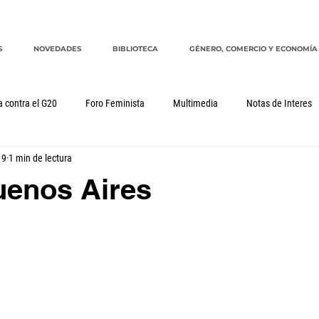
S
NOVEDADES
BIBLIOTECA
GÉNERO, COMERCIO Y ECONOMÍA
a contra el G20
Foro Feminista
Multimedia
Notas de Interes
19
1 min de lectura
Género, comercio y economía
G20
CRM
cuidados
uenos Aires