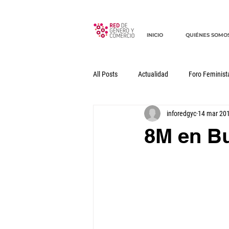
INICIO
QUIÉNES SOMO
All Posts
Actualidad
Foro Feminist
inforedgyc
14 mar 20
Documentos
Declaraciones
8M en B