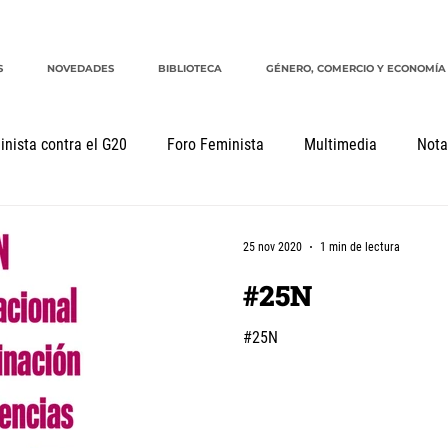
S
NOVEDADES
BIBLIOTECA
GÉNERO, COMERCIO Y ECONOMÍA
inista contra el G20
Foro Feminista
Multimedia
Nota
mentos
Declaraciones
Género, comercio y economía
25 nov 2020
1 min de lectura
#25N
#25N