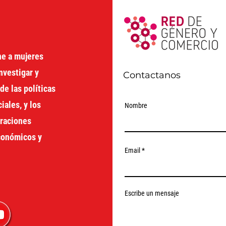
ne a mujeres
nvestigar y
Contactanos
de las políticas
ales, y los
Nombre
oraciones
económicos y
Email
Escribe un mensaje