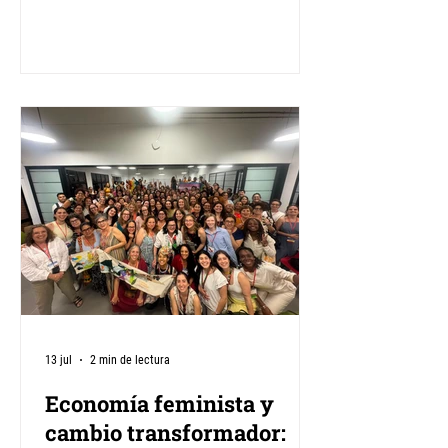
en común experiencias, reflexiones y
demandas sobre los cuidados
comunitarios. Tiene el objetivo de
fortalecer la agenda regional de los
cuidados comunitarios a través del
intercambio de experiencias territoriales,
la construcción teórica colectiva y la
articulación regional entre organizaciones
feministas y sociales. A quiénes está
dirigido: a integra
13 jul
2 min de lectura
Economía feminista y
cambio transformador: