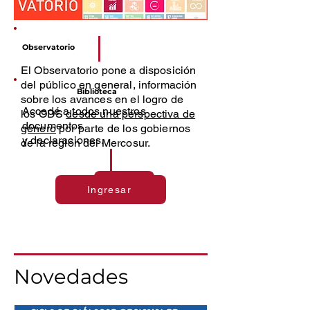
Observatorio
El Observatorio pone a disposición
del público en general, información
Biblioteca
sobre los avances en el logro de
Accedé a todos nuestros
los ODS
desde una perspectiva de
documentos
género
por parte de los gobiernos
y declaraciones.
de la región del Mercosur.
Ingresar
Ingresar
Novedades