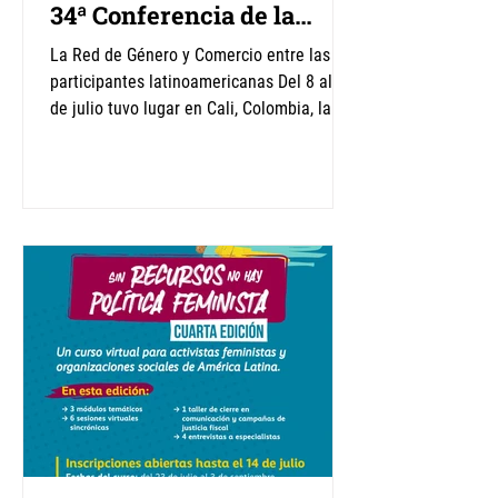
34ª Conferencia de la
IAFFE en Cali
La Red de Género y Comercio entre las
participantes latinoamericanas Del 8 al 11
de julio tuvo lugar en Cali, Colombia, la
34ª Conferencia anual de la Asociación
Internacional de Economía Feminista
(International Association for Feminist
Economics, IAFFE), bajo el título de
"Economía Feminista y Cambio
Transformador: Ideas, Políticas y
Movimientos". Un encuentro que contó con
la presencia de más de 600 participantes
de todo el mundo. En numerosas mesas y
paneles se dieron deb