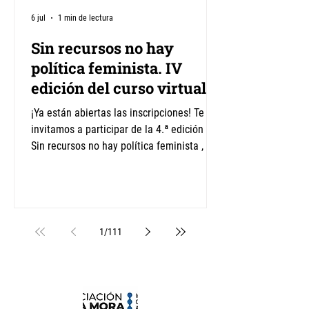
6 jul
1 min de lectura
Sin recursos no hay
política feminista. IV
edición del curso virtual
¡Ya están abiertas las inscripciones! Te
invitamos a participar de la 4.ª edición de
Sin recursos no hay política feminista , un
curso virtual dirigido a activistas
feministas y organizaciones sociales de
América Latina. A lo largo de seis
semanas compartiremos herramientas
para comprender la política fiscal desde
1
/
111
una perspectiva feminista y fortalecer la
incidencia por una mayor justicia
económica y de género. La cursada será
del 23 de julio al 3 de septiembre. No se