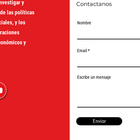
nvestigar y
Contactanos
de las políticas
ales, y los
Nombre
oraciones
económicos y
Email
Escribe un mensaje
Enviar