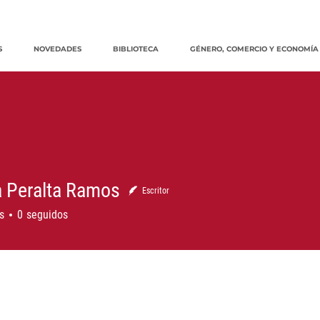
S
NOVEDADES
BIBLIOTECA
GÉNERO, COMERCIO Y ECONOMÍA
 Peralta Ramos
Escritor
eralta Ramos
s
0
seguidos