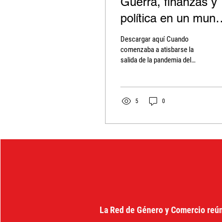
Guerra, finanzas y
política en un mun
en crisis
Descargar aquí Cuando
comenzaba a atisbarse la
salida de la pandemia del
Covid19, con una secuela de
trágicos impactos de
morbilidad y...
5
0
La Red de Género y Comercio reú