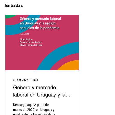
Entradas
30 abr 2022
∙
1
min
Género y mercado
laboral en Uruguay y la
región: secuelas de la
Descarga aquí A partir de
pandemia
marzo de 2020, en Uruguay y
en el resto de los países de la