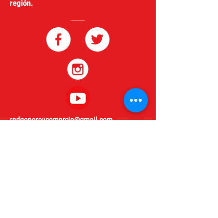
región.
redgeneroycomercio@gmail.com