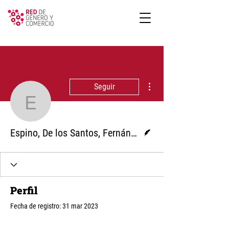
Más acciones
Seguir
Espino, De los Santos,
Escritor
Espino, De los Santos, Fernández Ripa
Perfil
Fecha de registro: 31 mar 2023