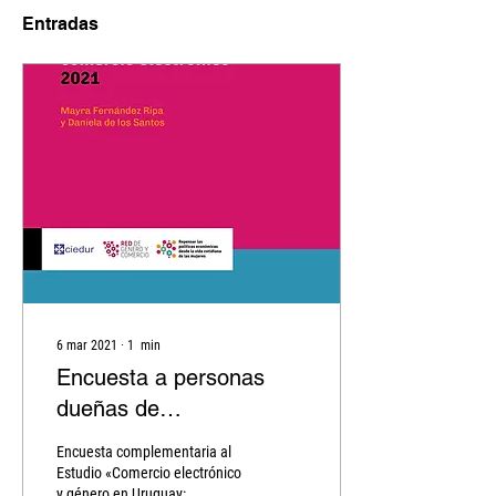
Entradas
6 mar 2021
∙
1
min
Encuesta a personas
dueñas de
emprendimientos que
Encuesta complementaria al
funcionan a través del
Estudio «Comercio electrónico
y género en Uruguay: