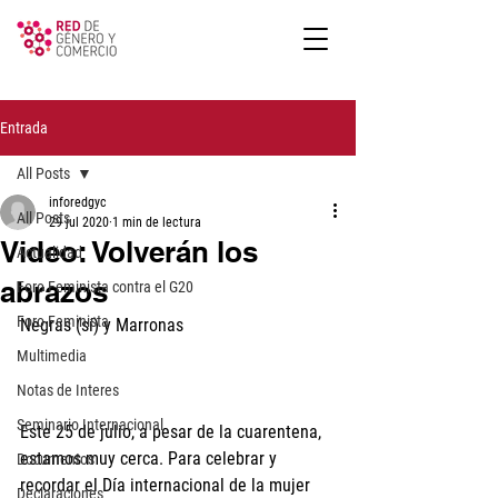
Entrada
All Posts
inforedgyc
All Posts
29 jul 2020
1 min de lectura
Video: Volverán los
Actualidad
abrazos
Foro Feminista contra el G20
Foro Feminista
Negras (sí) y Marronas
Multimedia
Notas de Interes
Seminario Internacional
Este 25 de julio, a pesar de la cuarentena, 
estamos muy cerca. Para celebrar y 
Documentos
recordar el Día internacional de la mujer 
Declaraciones