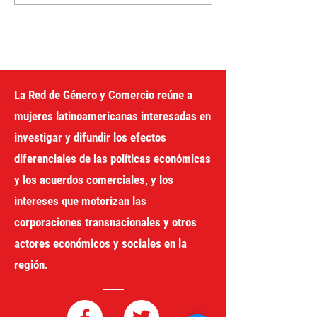
política feminista. IV
entre deudas, 
edición del curso virtual
y distribución d
riqueza
La Red de Género y Comercio reúne a
mujeres latinoamericanas interesadas en
investigar y difundir los efectos
diferenciales de las políticas económicas
y los acuerdos comerciales, y los
intereses que motorizan las
corporaciones transnacionales y otros
actores económicos y sociales en la
región.