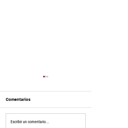
Comentarios
Sin recursos no hay
Develando los 
Escribir un comentario...