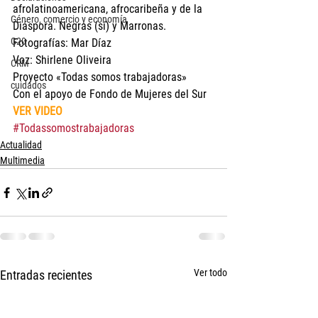
afrolatinoamericana, afrocaribeña y de la 
Género, comercio y economía
Diáspora. Negras (sí) y Marronas.
G20
Fotografías: Mar Díaz
Voz: Shirlene Oliveira
CRM
Proyecto «Todas somos trabajadoras»
cuidados
Con el apoyo de Fondo de Mujeres del Sur
VER VIDEO
#Todassomostrabajadoras
Actualidad
Multimedia
Ver todo
Entradas recientes