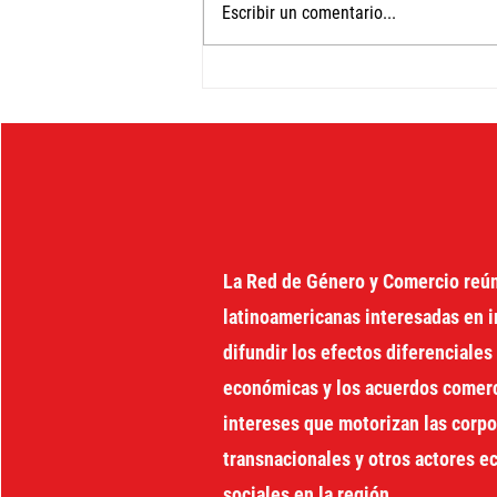
Escribir un comentario...
Ciclo de diálogos
regionales CUIDAR EN
COMUNIDAD EN AMÉRICA
LATINA
La Red de Género y Comercio reú
latinoamericanas interesadas en i
difundir los efectos diferenciales 
económicas y los acuerdos comerci
intereses que motorizan las corp
transnacionales y otros actores 
sociales en la región.