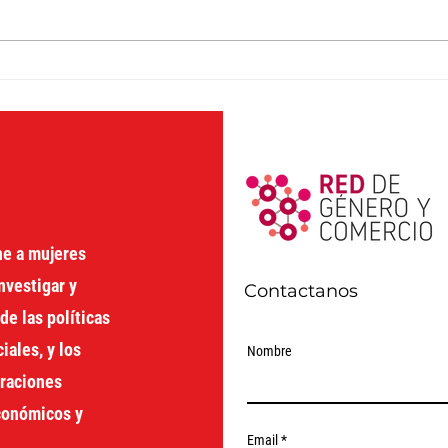
Economía feminista y
Sin 
cambio transformador: 34ª
femi
Conferencia de la IAFFE en
curs
Cali
ne a mujeres
nvestigar y
Contactanos
de las políticas
ales, y los
Nombre
oraciones
económicos y
Email