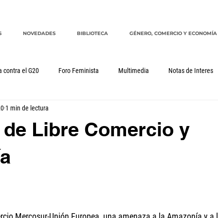
S
NOVEDADES
BIBLIOTECA
GÉNERO, COMERCIO Y ECONOMÍA
a contra el G20
Foro Feminista
Multimedia
Notas de Interes
20
1 min de lectura
Género, comercio y economía
G20
CRM
cuidados
 de Libre Comercio y
a
rcio Mercosur-Unión Europea, una amenaza a la Amazonía y a l