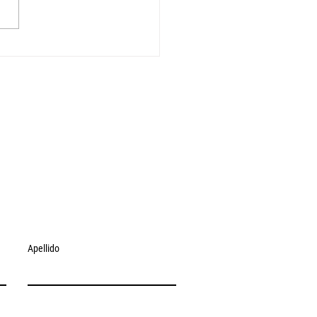
recursos no hay política
nista. IV edición del
o virtual
Apellido