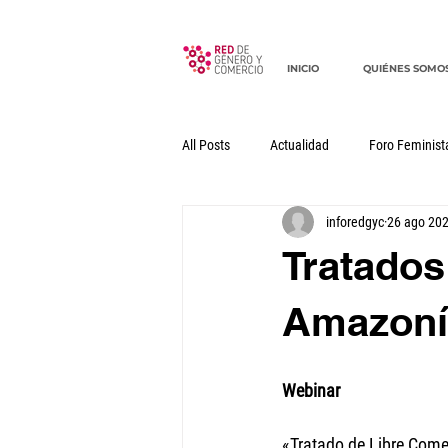
INICIO
QUIÉNES SOMO
All Posts
Actualidad
Foro Feminist
inforedgyc
26 ago 20
Documentos
Declaraciones
Tratados
Amazoní
Webinar
«Tratado de Libre Come