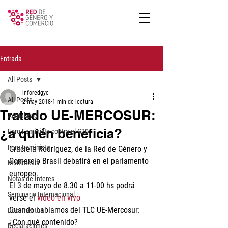
Entrada
All Posts
inforedgyc
All Posts
2 may 2018
1 min de lectura
Tratado UE-MERCOSUR:
Actualidad
¿a quién beneficia?
Foro Feminista contra el G20
Foro Feminista
Graciela Rodríguez, de la Red de Género y 
Comercio Brasil debatirá en el parlamento 
Multimedia
europeo.
Notas de Interes
El 3 de mayo de 8.30 a 11-00 hs podrá 
Seminario Internacional
verse el 
video en vivo
Cuando hablamos del TLC UE-Mercosur: 
Documentos
¿Con qué contenido?
Declaraciones