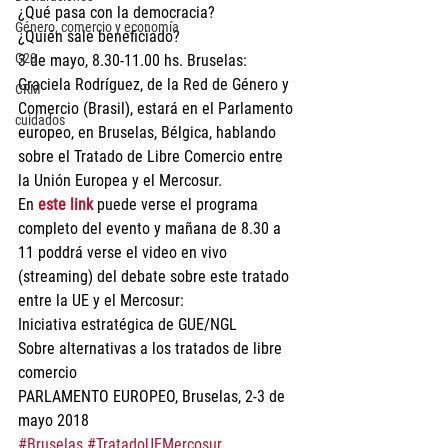
¿Qué pasa con la democracia?
Género, comercio y economía
¿Quién sale beneficiado?
G20
3 de mayo, 8.30-11.00 hs. Bruselas:
Graciela Rodríguez, de la Red de Género y 
CRM
Comercio (Brasil), estará en el Parlamento 
cuidados
europeo, en Bruselas, Bélgica, hablando 
sobre el Tratado de Libre Comercio entre 
la Unión Europea y el Mercosur.
En 
este link
 puede verse el programa 
completo del evento y mañana de 8.30 a 
11 poddrá verse el video en vivo 
(streaming) del debate sobre este tratado 
entre la UE y el Mercosur:
Iniciativa estratégica de GUE/NGL
Sobre alternativas a los tratados de libre 
comercio
PARLAMENTO EUROPEO, Bruselas, 2-3 de 
mayo 2018
#Bruselas
#TratadoUEMercosur