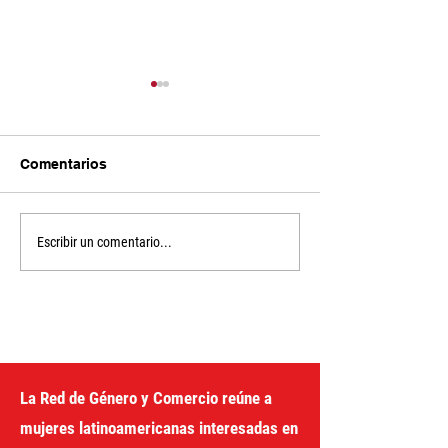
Comentarios
Sin recursos no hay
Develando los 
Escribir un comentario...
política feminista. IV
entre deudas, 
edición del curso virtual
y distribución d
riqueza
La Red de Género y Comercio reúne a
mujeres latinoamericanas interesadas en