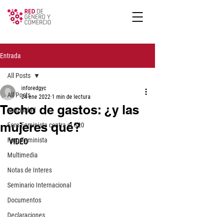
Entrada
All Posts
inforedgyc
All Posts
24 ene 2022
1 min de lectura
Techo de gastos: ¿y las
Actualidad
mujeres qué?
Foro Feminista contra el G20
Foro Feminista
VIDEO
Multimedia
Notas de Interes
Seminario Internacional
Documentos
Declaraciones