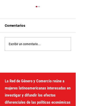
Comentarios
Economía feminista y
Sin recursos n
Escribir un comentario...
cambio transformador:
política feminis
34ª Conferencia de la
edición del curs
IAFFE en Cali
La Red de Género y Comercio reúne a
mujeres latinoamericanas interesadas en
investigar y difundir los efectos
diferenciales de las políticas económicas