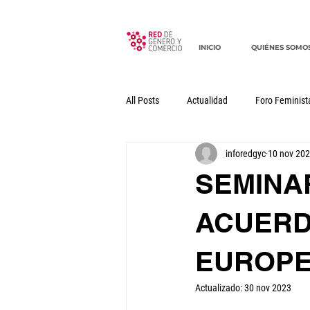
INICIO
QUIÉNES SOMO
All Posts
Actualidad
Foro Feminist
inforedgyc
10 nov 20
Documentos
Declaraciones
SEMINA
ACUERD
EUROPE
Actualizado:
30 nov 2023