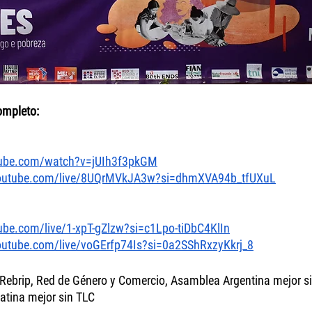
ompleto:
tube.com/watch?v=jUIh3f3pkGM
youtube.com/live/8UQrMVkJA3w?si=dhmXVA94b_tfUXuL
ube.com/live/1-xpT-gZlzw?si=c1Lpo-tiDbC4KlIn
outube.com/live/voGErfp74Is?si=0a2SShRxzyKkrj_8
 Rebrip, Red de Género y Comercio, Asamblea Argentina mejor s
atina mejor sin TLC