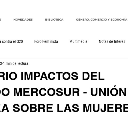
S
NOVEDADES
BIBLIOTECA
GÉNERO, COMERCIO Y ECONOMÍA
a contra el G20
Foro Feminista
Multimedia
Notas de Interes
23
1 min de lectura
Género, comercio y economía
G20
CRM
cuidados
RIO IMPACTOS DEL
O MERCOSUR - UNIÓN
A SOBRE LAS MUJER