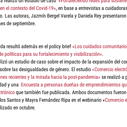
 realizó un estudio de caso  
«Fortaleciendo redes para sostener
en el contexto del Covid-19»
, en base a entrevistas a cuidadora
. Las autoras, Jazmín Bergel Varela y Daniela Rey presentaron 
mes de septiembre.   
da resultó además en el policy brief 
«Los cuidados comunitario
 políticas para su fortalecimiento y visibilización»
.  
ealizó un estudio de caso sobre el impacto de la expansión del c
sobre las desigualdades de género. El estudio 
«Comercio electró
nes recientes y la mirada hacia la post-pandemia»
 se realizó a p
dad y una  
Encuesta a personas dueñas de emprendimientos qu
ctrónico
 que también fue publicada. Ambos documentos fueron 
 los Santos y Mayra Fernández Ripa en el webinario «
Comercio e
alizado en octubre. 