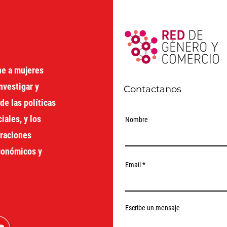
Cali
ne a mujeres
nvestigar y
Contactanos
de las políticas
ales, y los
Nombre
oraciones
económicos y
Email
Escribe un mensaje