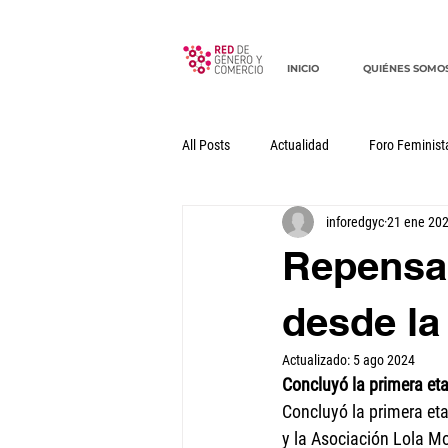
INICIO
QUIÉNES SOMO
All Posts
Actualidad
Foro Feminist
inforedgyc
21 ene 20
Documentos
Declaraciones
Repensar
desde la
Actualizado:
5 ago 2024
Concluyó la primera eta
Concluyó la primera etap
y la Asociación Lola Mo