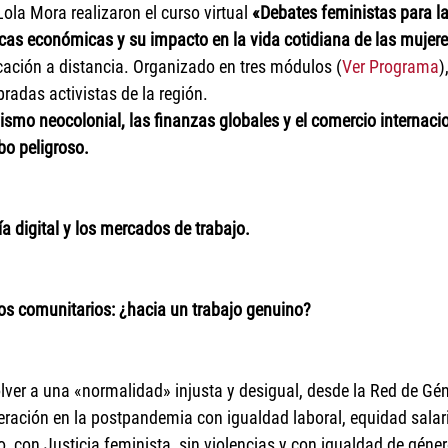
ola Mora realizaron el curso virtual 
«Debates feministas para la
icas económicas y su impacto en la vida cotidiana de las mujer
ación a distancia. Organizado en tres módulos (
Ver Programa
)
radas activistas de la región. 
ismo neocolonial, las finanzas globales y el comercio internacio
o peligroso.
digital y los mercados de trabajo.
s comunitarios: ¿hacia un trabajo genuino?
ver a una «normalidad» injusta y desigual, desde la Red de Gé
ación en la postpandemia con igualdad laboral, equidad salaria
o, con Justicia feminista, sin violencias y con igualdad de gén