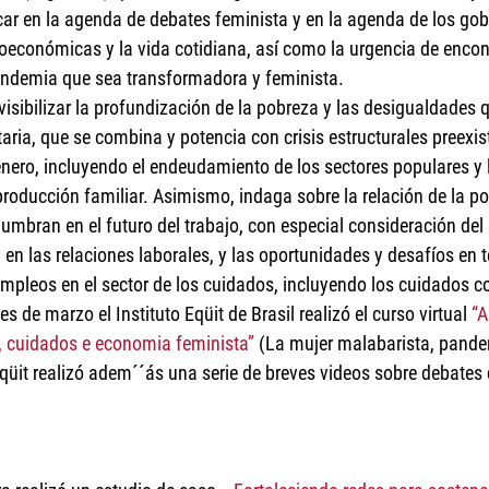
car en la agenda de debates feminista y en la agenda de los gobi
roeconómicas y la vida cotidiana, así como la urgencia de encon
pandemia que sea transformadora y feminista. 
visibilizar la profundización de la pobreza y las desigualdades q
taria, que se combina y potencia con crisis estructurales preexis
nero, incluyendo el endeudamiento de los sectores populares y 
eproducción familiar. Asimismo, indaga sobre la relación de la p
lumbran en el futuro del trabajo, con especial consideración del
en las relaciones laborales, y las oportunidades y desafíos en 
mpleos en el sector de los cuidados, incluyendo los cuidados c
es de marzo el Instituto Eqüit de Brasil realizó el curso virtual 
“A
 cuidados e economia feminista”
 (La mujer malabarista, pande
qüit realizó adem´´ás una serie de breves videos sobre debates