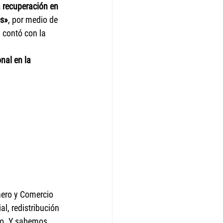
 recuperación en 
es»
, por medio de 
, contó con la 
nal en la 
nero y Comercio 
l, redistribución 
ero. Y sabemos 