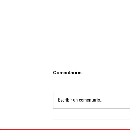
Comentarios
Escribir un comentario...
Ciclo de diálogos
regionales CUIDAR EN
COMUNIDAD EN AMÉRICA