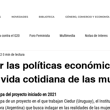
S
NOVEDADES
BIBLIOTECA
GÉNERO, COMERCIO Y ECONOMÍA
a contra el G20
Foro Feminista
Multimedia
Notas de Interes
22
3 min de lectura
Género, comercio y economía
G20
CRM
cuidados
 las políticas económi
 vida cotidiana de las m
pa del proyecto iniciado en 2021
a de un proyecto en el que trabajan Ciedur (Uruguay), el Institut
ra (Argentina) que busca indagar en las realidades de las mujer