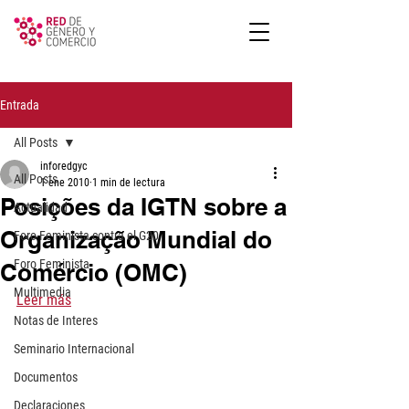
Entrada
All Posts
inforedgyc
All Posts
1 ene 2010
1 min de lectura
Posições da IGTN sobre a
Actualidad
Organização Mundial do
Foro Feminista contra el G20
Foro Feminista
Comércio (OMC)
Multimedia
Leer más
Notas de Interes
Seminario Internacional
Documentos
Declaraciones