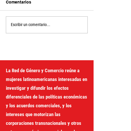
Comentarios
Unlocking the
The Financing f
Escribir un comentario...
Development Box
Development Pr
the United Nati
gender perspec
La Red de Género y Comercio reúne a
mujeres latinoamericanas interesadas en
investigar y difundir los efectos
diferenciales de las políticas económicas
y los acuerdos comerciales, y los
intereses que motorizan las
corporaciones transnacionales y otros