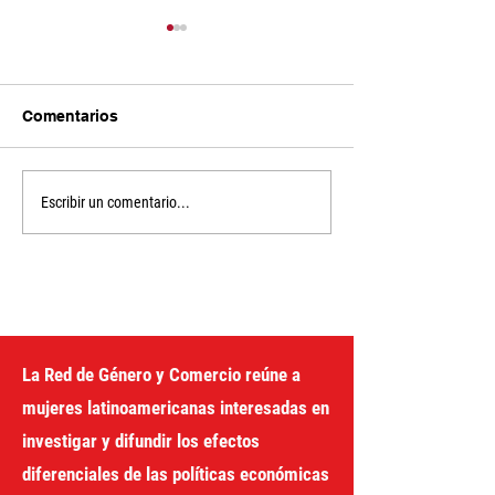
Comentarios
EXTREMOS
Un año de deba
Escribir un comentario...
CLIMÁTICOS, CUIDADO
negociaciones 
E SAÚDE MENTAL
camino hacia u
sistema fiscal j
América Latina 
Caribe
La Red de Género y Comercio reúne a
mujeres latinoamericanas interesadas en
investigar y difundir los efectos
diferenciales de las políticas económicas