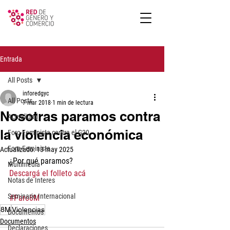
Entrada
All Posts
inforedgyc
All Posts
7 mar 2018
1 min de lectura
Nosotras paramos contra
Actualidad
la violencia económica
Foro Feminista contra el G20
Foro Feminista
Actualizado:
13 may 2025
¿Por qué paramos?
Multimedia
Descargá el folleto acá
Notas de Interes
Seminario Internacional
#Paro8M
8M
Violencias
Documentos
Documentos
Declaraciones