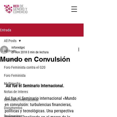
Entrada
All Posts
inforedgyc
All Posts
27 nov 2018
3 min de lectura
Mundo en Convulsión
Actualidad
Foro Feminista contra el G20
Foro Feminista
Multimedia
 Así fue el Seminario Internacional.
Notas de Interes
Así fue el Seminario internacional «Mundo 
Seminario Internacional
en convulsión: turbulencias financieras, 
Documentos
políticas y tecnológicas. Una perspectiva 
Declaraciones