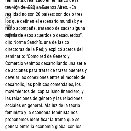
feminista», realizado en el marco de la 
reunión del G20 en Buenos Aires. «En 
Género, comercio y economía
realidad no 
son 20 países; son dos o tres 
G20
los que definen el escenario mundial; y el 
CRM
resto acompaña, tratando de sacar alguna 
tajada de esos acuerdos o desacuerdos”, 
cuidados
dijo Norma Sanchís, una de las co 
directoras de la Red; y explicó acerca del 
seminario: 
“Como red de Género y 
Comercio venimos desarrollando una serie 
de acciones para tratar de trazar puentes y 
develar las conexiones entre el modelo de 
desarrollo, las políticas comerciales, los 
movimientos del capitalismo financiero, y 
las relaciones de género y las relaciones 
sociales en general. Ala luz de la teoria 
feminista y la economía feminista nos 
proponemos identificar la trama que se 
genera entre la economía global con los 