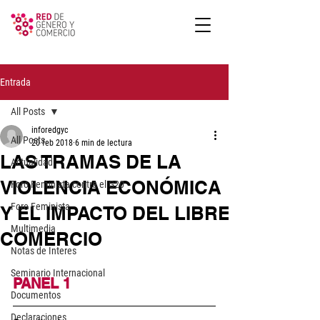
Entrada
All Posts
inforedgyc
All Posts
20 feb 2018
6 min de lectura
LAS TRAMAS DE LA
Actualidad
VIOLENCIA ECONÓMICA
Foro Feminista contra el G20
Foro Feminista
Y EL IMPACTO DEL LIBRE
Multimedia
COMERCIO
Notas de Interes
Seminario Internacional
PANEL 1
Documentos
Declaraciones