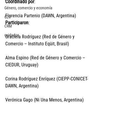
Coordinado por
:
Género, comercio y economía
Florencia Partenio (DAWN, Argentina)
G20
Participaron
:
CRM
cuidados
Graciela Rodríguez (Red de Género y 
Comercio – Instituto Eqüit, Brasil)
Alma Espino (Red de Género y Comercio – 
CIEDUR, Uruguay)
Corina Rodríguez Enríquez (CIEPP-CONICET-
DAWN, Argentina)
Verónica Gago (Ni Una Menos, Argentina)