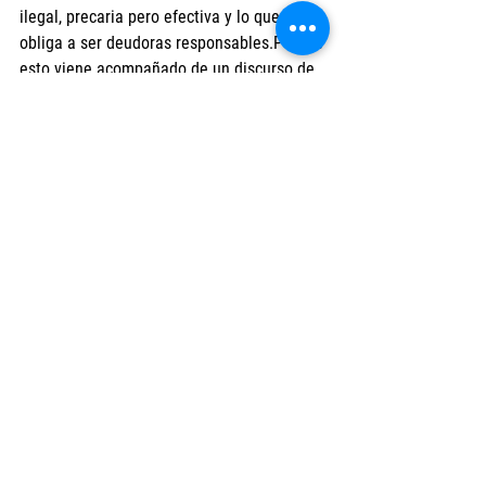
ilegal, precaria pero efectiva y lo que nos 
obliga a ser deudoras responsables.Porque 
esto viene acompañado de un discurso de 
moralización sobre la responsabilidad que 
tenemos las mujeres, que somos las 
mejores deudoras, todo ese discurso que 
habrán escuchado en las propuestas de 
microcrédito, porque tenemos la 
responsabilidad de nuestros hijos, no nos 
vamos del territorio, tenemos redes 
comunitarias…Hoy las dinámicas 
financieras nos proponen atravesar la 
crisis, el ajuste, la restricción de servicios 
públicos y el encarecimiento de alimentos 
de manera compulsiva y privada individual. 
Nosotras financiamos de manera personal, 
individual, este aumento permanente de 
los costos de reproducción de la vida.»