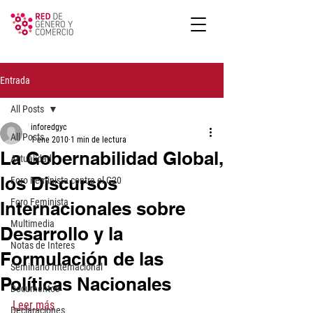
Entrada
All Posts
inforedgyc
All Posts
1 ene 2010
1 min de lectura
La Gobernabilidad Global,
Actualidad
los Discursos
Foro Feminista contra el G20
Foro Feminista
Internacionales sobre
Multimedia
Desarrollo y la
Notas de Interes
Formulación de las
Seminario Internacional
Políticas Nacionales
Documentos
Leer más
Declaraciones