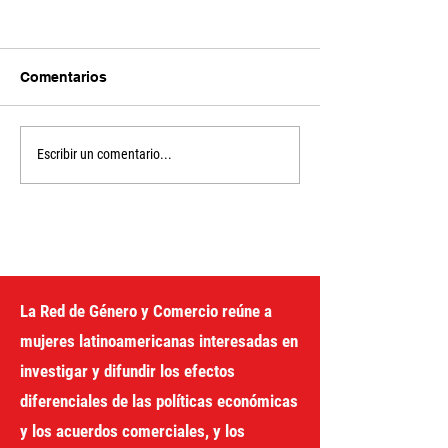
Comentarios
Unlocking the
The Financing f
Escribir un comentario...
Development Box
Development Pr
the United Nati
gender perspec
La Red de Género y Comercio reúne a
mujeres latinoamericanas interesadas en
investigar y difundir los efectos
diferenciales de las políticas económicas
y los acuerdos comerciales, y los