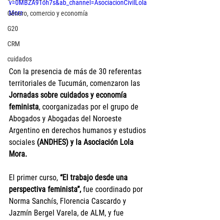
v=0MBZA91oh7s&ab_channel=AsociacionCivilLola
Mora
Género, comercio y economía
G20
CRM
cuidados
Con la presencia de más de 30 referentas 
territoriales de Tucumán, comenzaron las 
Jornadas sobre cuidados y economía 
feminista
, coorganizadas por el grupo de 
Abogados y Abogadas del Noroeste 
Argentino en derechos humanos y estudios 
sociales 
(ANDHES) y la Asociación Lola 
Mora.
El primer curso, 
“El trabajo desde una 
perspectiva feminista”,
 fue coordinado por 
Norma Sanchís, Florencia Cascardo y 
Jazmín Bergel Varela, de ALM, y fue 