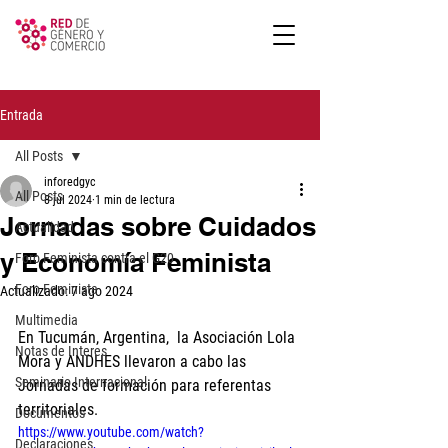
Entrada
All Posts
inforedgyc
All Posts
8 jul 2024
1 min de lectura
Jornadas sobre Cuidados
Actualidad
y Economía Feminista
Foro Feminista contra el G20
Foro Feminista
Actualizado:
7 ago 2024
Multimedia
En Tucumán, Argentina,  la Asociación Lola 
Notas de Interes
Mora y ANDHES llevaron a cabo las 
Seminario Internacional
Jornadas de formación para referentas 
territoriales.
Documentos
https://www.youtube.com/watch?
Declaraciones