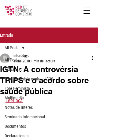
Entrada
All Posts
inforedgyc
All Posts
1 ene 2010
1 min de lectura
IGTN: A controvérsia
Actualidad
TRIPS e o acordo sobre
Foro Feminista contra el G20
Foro Feminista
saúde pública
Multimedia
Leer acá
Notas de Interes
Seminario Internacional
Documentos
Declaraciones