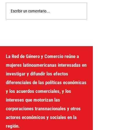
Unlocking the
The Financing f
Escribir un comentario...
Development Box
Development Pr
the United Nati
gender perspec
La Red de Género y Comercio reúne a
mujeres latinoamericanas interesadas en
investigar y difundir los efectos
diferenciales de las políticas económicas
y los acuerdos comerciales, y los
intereses que motorizan las
corporaciones transnacionales y otros
actores económicos y sociales en la
región.