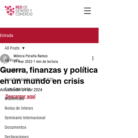
Entrada
All Posts
Mónica Peralta Ramos
All Posts
17 mar 2022
1 min de lectura
Guerra, finanzas y política
Actualidad
en un mundo en crisis
Foro Feminista contra el G20
Foro Feminista
Actualizado:
24 abr 2024
Descargar aquí
Multimedia
Notas de Interes
Seminario Internacional
Documentos
Declaraciones