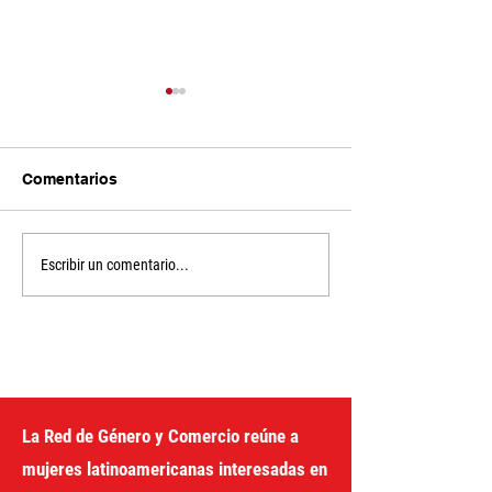
Comentarios
EXTREMOS
Un año de deba
Escribir un comentario...
CLIMÁTICOS, CUIDADO
negociaciones 
E SAÚDE MENTAL
camino hacia u
sistema fiscal j
América Latina 
Caribe
La Red de Género y Comercio reúne a
mujeres latinoamericanas interesadas en