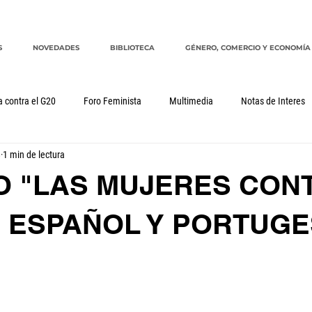
S
NOVEDADES
BIBLIOTECA
GÉNERO, COMERCIO Y ECONOMÍA
a contra el G20
Foro Feminista
Multimedia
Notas de Interes
8
1 min de lectura
Género, comercio y economía
G20
CRM
cuidados
O "LAS MUJERES CON
: ESPAÑOL Y PORTUG