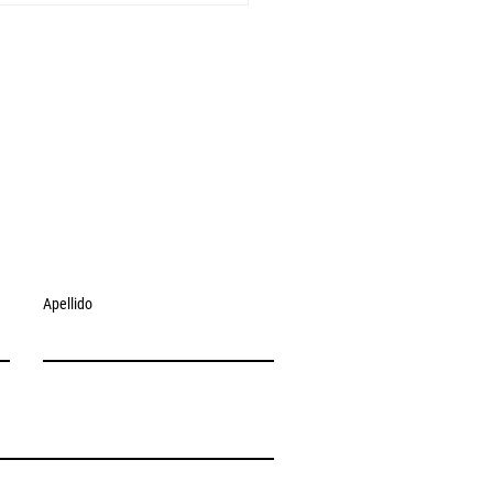
ciaciones en el camino
a un sistema fiscal
o en América Latina y el
be
Apellido