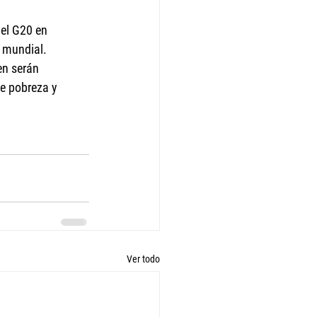
el G20 en 
o mundial.
en serán 
de pobreza y 
Ver todo