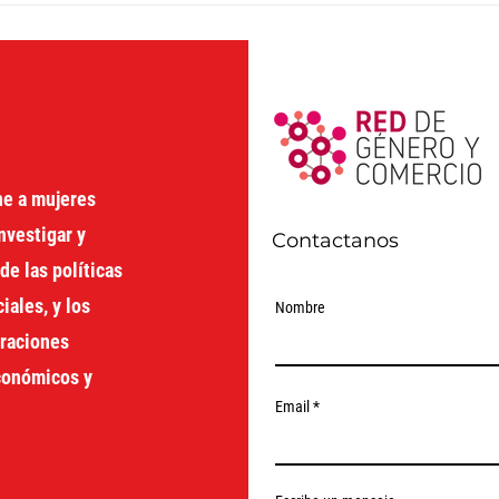
CUIDADO E SAÚDE
nego
MENTAL
haci
just
Cari
ne a mujeres
nvestigar y
Contactanos
de las políticas
ales, y los
Nombre
oraciones
económicos y
Email