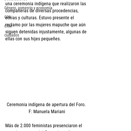
una ceremonia indígena que realizaron las 
Género, comercio y economía
compañeras de diversas procedencias, 
G20
etnias y culturas. Estuvo presente el 
reclamo por las mujeres mapuche que aún 
CRM
siguen detenidas injustamente, algunas de 
cuidados
ellas con sus hijes pequeñes. 
Ceremonia indígena de apertura del Foro. 
F: Manuela Mariani
Más de 2.000 feministas presenciaron el 