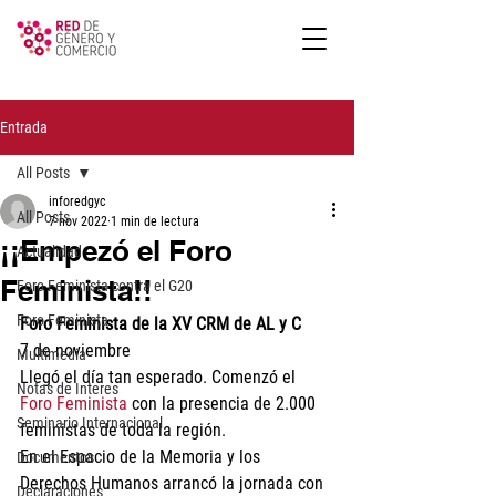
Entrada
All Posts
inforedgyc
All Posts
7 nov 2022
1 min de lectura
¡¡Empezó el Foro
Actualidad
Feminista!!
Foro Feminista contra el G20
Foro Feminista
Foro Feminista de la XV CRM de AL y C
7 de noviembre 
Multimedia
Llegó el día tan esperado. Comenzó el 
Notas de Interes
Foro Feminista
 con la presencia de 2.000 
Seminario Internacional
feministas de toda la región. 
En el Espacio de la Memoria y los 
Documentos
Derechos Humanos arrancó la jornada con 
Declaraciones