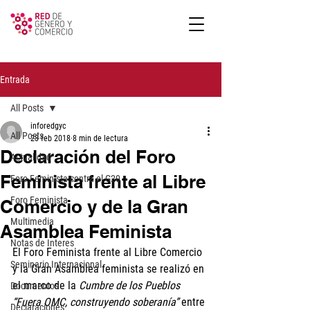
Entrada
All Posts
inforedgyc
All Posts
23 feb 2018
8 min de lectura
Declaración del Foro
Actualidad
Feminista frente al Libre
Foro Feminista contra el G20
Foro Feminista
Comercio y de la Gran
Multimedia
Asamblea Feminista
Notas de Interes
El Foro Feminista frente al Libre Comercio 
Seminario Internacional
y la Gran Asamblea feminista se realizó en 
el marco de la 
Cumbre de los Pueblos 
Documentos
“Fuera OMC, construyendo soberanía”
 entre 
Declaraciones