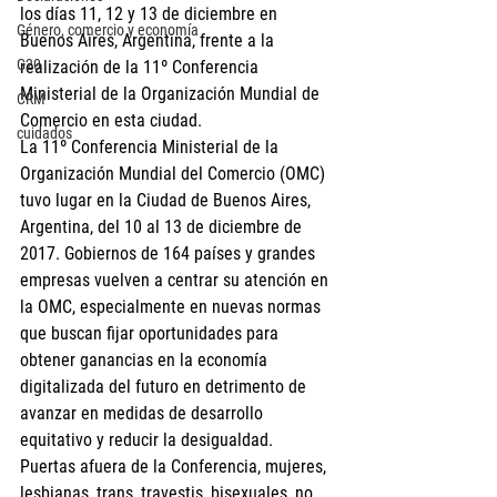
los días 11, 12 y 13 de diciembre en 
Género, comercio y economía
Buenos Aires, Argentina, frente a la 
G20
realización de la 11º Conferencia 
Ministerial de la Organización Mundial de 
CRM
Comercio en esta ciudad.
cuidados
La 11º Conferencia Ministerial de la 
Organización Mundial del Comercio (OMC) 
tuvo lugar en la Ciudad de Buenos Aires, 
Argentina, del 10 al 13 de diciembre de 
2017. Gobiernos de 164 países y grandes 
empresas vuelven a centrar su atención en 
la OMC, especialmente en nuevas normas 
que buscan fijar oportunidades para 
obtener ganancias en la economía 
digitalizada del futuro en detrimento de 
avanzar en medidas de desarrollo 
equitativo y reducir la desigualdad. 
Puertas afuera de la Conferencia, mujeres, 
lesbianas, trans, travestis, bisexuales, no 