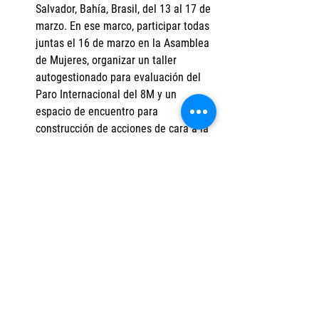
Salvador, Bahía, Brasil, del 13 al 17 de 
marzo. En ese marco, participar todas 
juntas el 16 de marzo en la Asamblea 
de Mujeres, organizar un taller 
autogestionado para evaluación del 
Paro Internacional del 8M y un 
espacio de encuentro para 
construcción de acciones de cara a la 
reunión del G20 ¡Resistir es crear, 
resistir es transformar!
Encontrarnos en octubre en Trelew, en 
el Encuentro Nacional de Mujeres en 
Argentina, creando un espacio de 
intercambio y debate sobre las 
implicancias del libre comercio en 
nuestras vidas.
Reivindicar la Matriz Afro de nuestros 
países tan profundamente negadas 
integrándonos todxs como sociedad a 