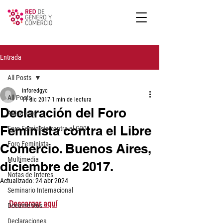
Entrada
All Posts
inforedgyc
All Posts
11 dic 2017
1 min de lectura
Declaración del Foro
Actualidad
Feminista contra el Libre
Foro Feminista contra el G20
Foro Feminista
Comercio. Buenos Aires,
Multimedia
diciembre de 2017.
Notas de Interes
Actualizado:
24 abr 2024
Seminario Internacional
Descargar aquí
Documentos
Declaraciones