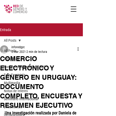
Entrada
All Posts
inforedgyc
All Posts
5 mar 2021
2 min de lectura
COMERCIO
Actualidad
ELECTRÓNICO Y
Foro Feminista contra el G20
Foro Feminista
GÉNERO EN URUGUAY:
Multimedia
DOCUMENTO
Notas de Interes
COMPLETO, ENCUESTA Y
Seminario Internacional
RESUMEN EJECUTIVO
Documentos
Una investigación realizada por Daniela de 
Declaraciones