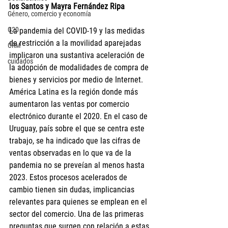
los Santos y Mayra Fernández Ripa 
Género, comercio y economía
G20
La pandemia del COVID-19 y las medidas 
de restricción a la movilidad aparejadas 
CRM
implicaron una sustantiva aceleración de 
cuidados
la adopción de modalidades de compra de 
bienes y servicios por medio de Internet. 
América Latina es la región donde más 
aumentaron las ventas por comercio 
electrónico durante el 2020. En el caso de 
Uruguay, país sobre el que se centra este 
trabajo, se ha indicado que las cifras de 
ventas observadas en lo que va de la 
pandemia no se preveían al menos hasta 
2023. Estos procesos acelerados de 
cambio tienen sin dudas, implicancias 
relevantes para quienes se emplean en el 
sector del comercio. Una de las primeras 
preguntas que surgen con relación a estas 