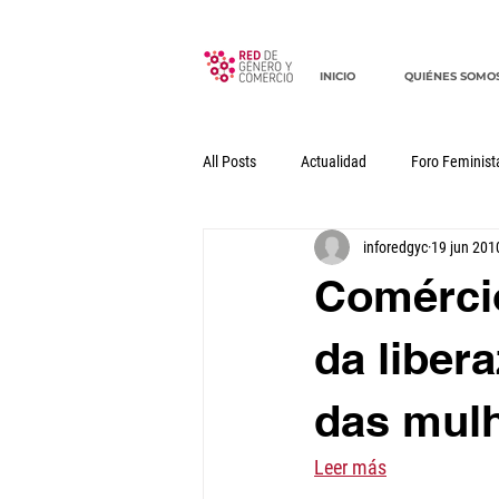
INICIO
QUIÉNES SOMO
All Posts
Actualidad
Foro Feminist
inforedgyc
19 jun 201
Documentos
Declaraciones
Comércio
da liber
das mulh
Leer más