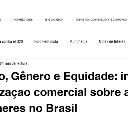
S
NOVEDADES
BIBLIOTECA
GÉNERO, COMERCIO Y ECONOMÍA
a contra el G20
Foro Feminista
Multimedia
Notas de Interes
0
1 min de lectura
Género, comercio y economía
G20
CRM
cuidados
, Gênero e Equidade: 
azaçao comercial sobre 
eres no Brasil