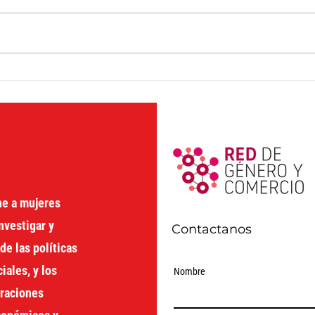
(DDA
The Financing for
Development Process in
the United Nations: a
gender perspective
ne a mujeres
nvestigar y
Contactanos
de las políticas
ales, y los
Nombre
oraciones