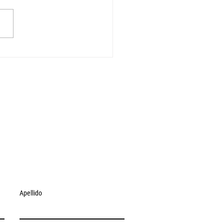
) and Aid for trade
Apellido