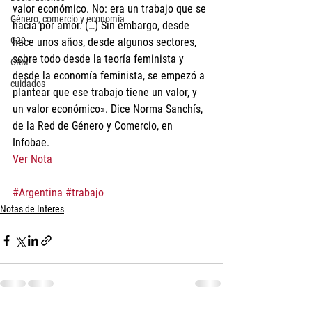
valor económico. No: era un trabajo que se 
Género, comercio y economía
hacía por amor. (…) Sin embargo, desde 
G20
hace unos años, desde algunos sectores, 
sobre todo desde la teoría feminista y 
CRM
desde la economía feminista, se empezó a 
cuidados
plantear que ese trabajo tiene un valor, y 
un valor económico». Dice Norma Sanchís, 
de la Red de Género y Comercio, en 
Infobae.
Ver Nota
#Argentina
#trabajo
Notas de Interes