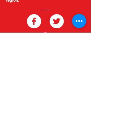
región.
redgeneroycomercio@gmail.com