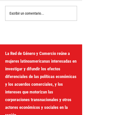
Poniendo estaba la
Con la nuestra:
Escribir un comentario...
casta: El G20 impulsa
desigualdad e i
un impuesto a los
fiscal en la Arg
superricos
Milei
La Red de Género y Comercio reúne a
mujeres latinoamericanas interesadas en
investigar y difundir los efectos
diferenciales de las políticas económicas
y los acuerdos comerciales, y los
intereses que motorizan las
corporaciones transnacionales y otros
actores económicos y sociales en la