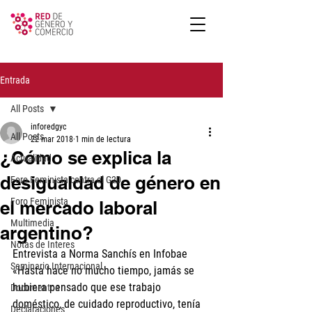
Entrada
All Posts
inforedgyc
All Posts
22 mar 2018
1 min de lectura
¿Cómo se explica la
Actualidad
desigualdad de género en
Foro Feminista contra el G20
Foro Feminista
el mercado laboral
Multimedia
argentino?
Notas de Interes
Entrevista a Norma Sanchís en Infobae
Seminario Internacional
«Hasta hace no mucho tiempo, jamás se 
hubiera pensado que ese trabajo 
Documentos
doméstico, de cuidado reproductivo, tenía 
Declaraciones