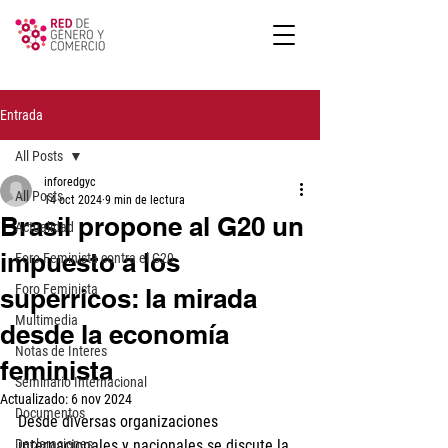
Entrada
All Posts
inforedgyc
All Posts
14 oct 2024
9 min de lectura
Brasil propone al G20 un
Actualidad
impuesto a los
Foro Feminista contra el G20
Foro Feminista
superricos: la mirada
Multimedia
desde la economía
Notas de Interes
feminista
Seminario Internacional
Actualizado:
6 nov 2024
Documentos
Desde diversas organizaciones 
Declaraciones
internacionales y nacionales se discute la 