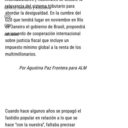
relevancia del sistema tributario para 
Género, comercio y economía
abordar la desigualdad. En la cumbre del 
G20
G20 que tendrá lugar en noviembre en Río 
CRM
de Janeiro el gobierno de Brasil, propondrá 
un acuerdo de cooperación internacional 
cuidados
sobre justicia fiscal que incluye un 
impuesto mínimo global a la renta de los 
multimillonarios.
Por Agustina Paz Frontera para ALM
Cuando hace algunos años se propagó el 
fastidio popular en relación a lo que se 
hace “con la nuestra”, faltaba precisar 