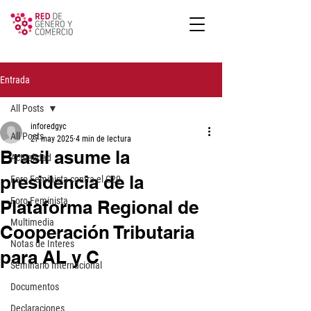
Entrada
All Posts
inforedgyc
All Posts
27 may 2025
4 min de lectura
Brasil asume la
Actualidad
presidencia de la
Foro Feminista contra el G20
Foro Feminista
Plataforma Regional de
Multimedia
Cooperación Tributaria
Notas de Interes
para AL y C
Seminario Internacional
Documentos
Declaraciones