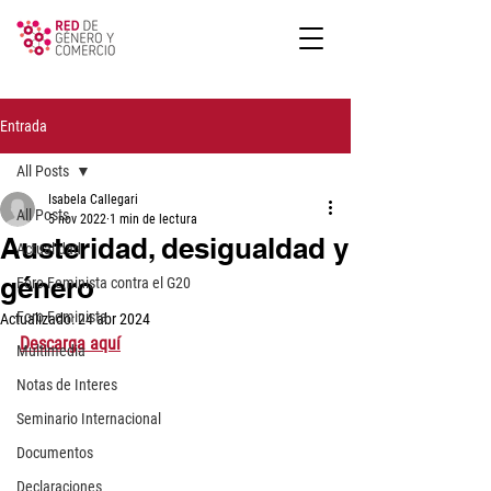
Entrada
All Posts
Isabela Callegari
All Posts
5 nov 2022
1 min de lectura
Austeridad, desigualdad y
Actualidad
género
Foro Feminista contra el G20
Foro Feminista
Actualizado:
24 abr 2024
Descarga aquí
Multimedia
Notas de Interes
Seminario Internacional
Documentos
Declaraciones