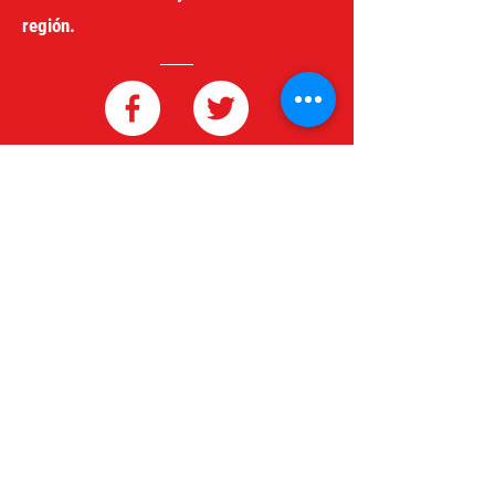
región.
redgeneroycomercio@gmail.com