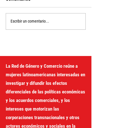
EXTREMOS
Un año de deba
Escribir un comentario...
CLIMÁTICOS, CUIDADO
negociaciones 
E SAÚDE MENTAL
camino hacia u
sistema fiscal j
América Latina 
Caribe
La Red de Género y Comercio reúne a
mujeres latinoamericanas interesadas en
investigar y difundir los efectos
diferenciales de las políticas económicas
y los acuerdos comerciales, y los
intereses que motorizan las
corporaciones transnacionales y otros
actores económicos y sociales en la