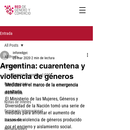
Entrada
All Posts
inforedgyc
All Posts
25 mar 2020
2 min de lectura
Argentina: cuarentena y
Actualidad
violencia de géneros
Foro Feminista contra el G20
Foro Feminista
Medidas en el marco de la emergencia 
sanitaria
Multimedia
El Ministerio de las Mujeres, Géneros y 
Notas de Interes
Diversidad de la Nación tomó una serie de 
Seminario Internacional
medidas para afrontar el aumento de 
casos de violencia de géneros producido 
Documentos
por el encierro y aislamiento social.
Declaraciones