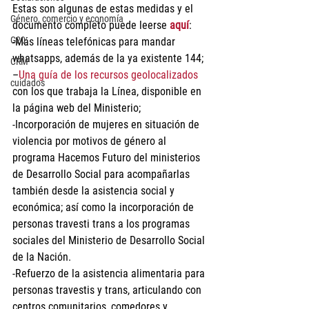
Estas son algunas de estas medidas y el 
Género, comercio y economía
documento completo puede leerse 
aquí
:
G20
-Más líneas telefónicas para mandar 
whatsapps, además de la ya existente 144;
CRM
–
Una guía de los recursos geolocalizados
cuidados
con los que trabaja la Línea, disponible en 
la página web del Ministerio;
-Incorporación de mujeres en situación de 
violencia por motivos de género al 
programa Hacemos Futuro del ministerios 
de Desarrollo Social para acompañarlas 
también desde la asistencia social y 
económica; así como la incorporación de 
personas travesti trans a los programas 
sociales del Ministerio de Desarrollo Social 
de la Nación.
-Refuerzo de la asistencia alimentaria para 
personas travestis y trans, articulando con 
centros comunitarios, comedores y 