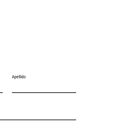
a un sistema fiscal
o en América Latina y el
be
Apellido