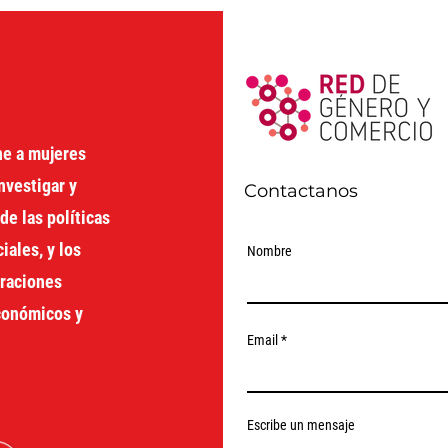
MENTAL
haci
just
Cari
ne a mujeres
nvestigar y
Contactanos
de las políticas
ales, y los
Nombre
oraciones
económicos y
Email
Escribe un mensaje