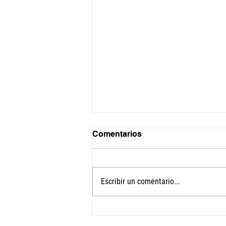
Comentarios
Escribir un comentario...
Develando los vínculos
entre deudas, cuidados y