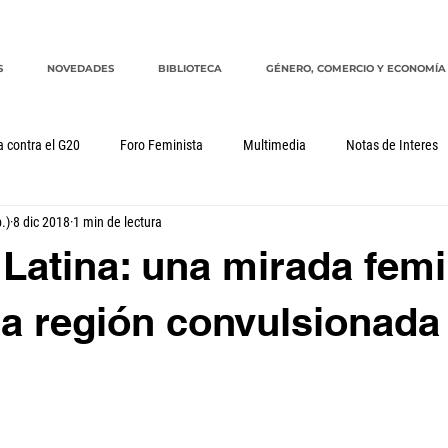
S
NOVEDADES
BIBLIOTECA
GÉNERO, COMERCIO Y ECONOMÍA
a contra el G20
Foro Feminista
Multimedia
Notas de Interes
.)
8 dic 2018
1 min de lectura
Género, comercio y economía
G20
CRM
cuidados
Latina: una mirada femi
a región convulsionada