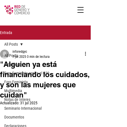
Entrada
All Posts
inforedgyc
All Posts
7 jul 2025
3 min de lectura
"Alguien ya está
Actualidad
financiando los cuidados,
Foro Feminista contra el G20
Foro Feminista
y son las mujeres que
Multimedia
cuidan"
Notas de Interes
Actualizado:
31 jul 2025
Seminario Internacional
Documentos
Declaraciones