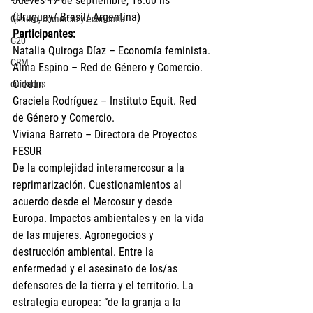
Jueves 17 de septiembre, 18.00 hs 
(Uruguay/ Brasil/ Argentina)
Género, comercio y economía
Participantes:
G20
Natalia Quiroga Díaz – Economía feminista.
CRM
Alma Espino – Red de Género y Comercio. 
Ciedur.
cuidados
Graciela Rodríguez – Instituto Equit. Red 
de Género y Comercio.
Viviana Barreto – Directora de Proyectos 
FESUR
De la complejidad interamercosur a la 
reprimarización. Cuestionamientos al 
acuerdo desde el Mercosur y desde 
Europa. Impactos ambientales y en la vida 
de las mujeres. Agronegocios y 
destrucción ambiental. Entre la 
enfermedad y el asesinato de los/as 
defensores de la tierra y el territorio. La 
estrategia europea: “de la granja a la 