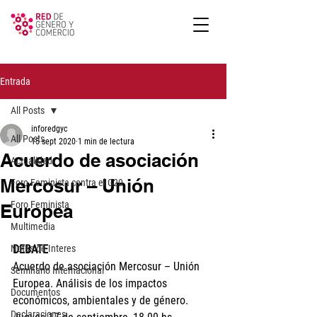
Entrada
All Posts
inforedgyc
All Posts
15 sept 2020
1 min de lectura
Acuerdo de asociación
Actualidad
Mercosur – Unión
Foro Feminista contra el G20
Foro Feminista
Europea
Multimedia
Notas de Interes
DEBATE
Acuerdo de asociación Mercosur – Unión 
Seminario Internacional
Europea. Análisis de los impactos 
Documentos
económicos, ambientales y de género.
Declaraciones